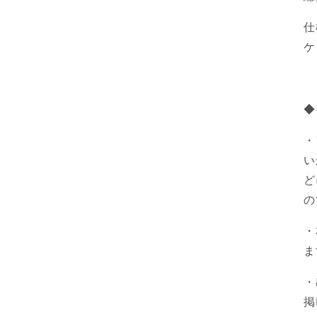
仕
ケ
◆
・
い
ど
の
・
ま
・
掲