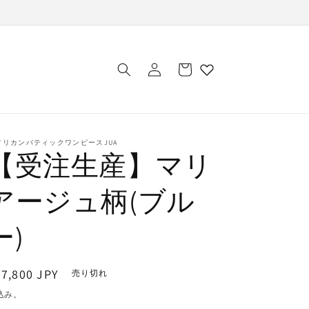
ロ
カ
グ
ー
イ
ト
ン
フリカンバティックワンピースJUA
【受注生産】マリ
アージュ柄(ブル
ー)
通
7,800 JPY
売り切れ
常
込み。