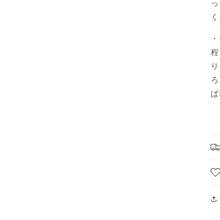
っ
く
・
程
り
ろ
ば