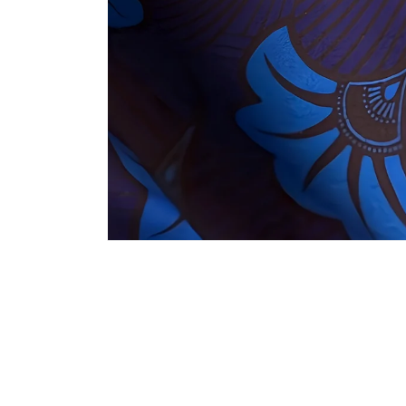
モ
ー
ダ
ル
で
メ
デ
ィ
ア
(1)