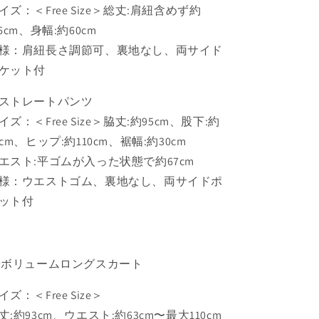
イズ：＜Free Size＞総丈:肩紐含めず約
16cm、身幅:約60cm
様：肩紐長さ調節可、裏地なし、両サイド
ケット付
ストレートパンツ
イズ：＜Free Size＞脇丈:約95cm、股下:約
8cm、ヒップ:約110cm、裾幅:約30cm
エスト:平ゴムが入った状態で約67cm
様：ウエストゴム、裏地なし、両サイドポ
ット付
ボリュームロングスカート
イズ：＜Free Size＞
丈:約93cm、ウエスト:約63cm〜最大110cm