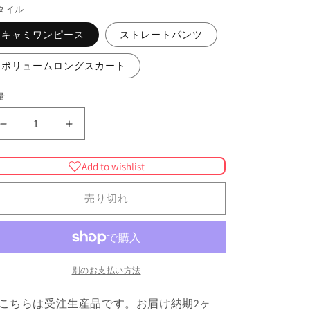
価
タイル
格
キャミワンピース
ストレートパンツ
ボリュームロングスカート
量
【受
【受
注
注
生
生
Add to wishlist
産】
産】
マ
マ
売り切れ
リ
リ
ア
ア
ー
ー
ジ
ジ
別のお支払い方法
ュ
ュ
柄
柄
こちらは受注生産品です。お届け納期2ヶ