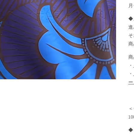
月
◆
進
そ
商
商
・
・
ー
＜
1
◆