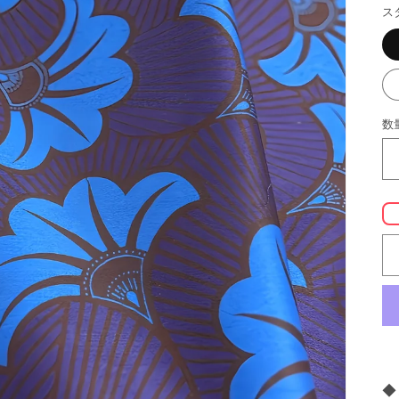
ス
数
◆