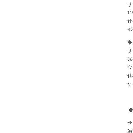
サ
1
仕
ポ
◆
サ
6
ウ
仕
ケ
◆
サ
総