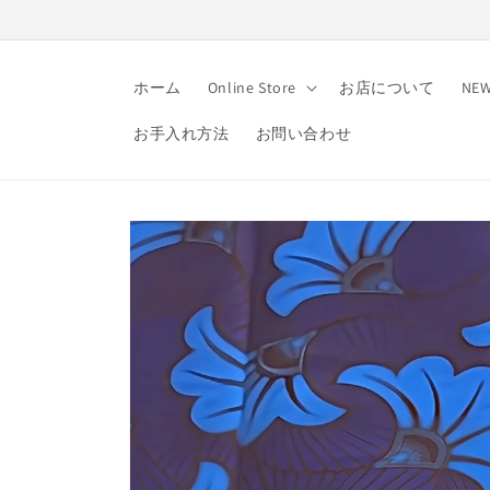
コンテ
ンツに
進む
ホーム
Online Store
お店について
NE
お手入れ方法
お問い合わせ
商品情
報にス
キップ