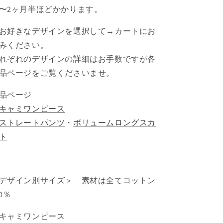
(ブ
(ブ
〜2ヶ月半ほどかかります。
ル
ル
ー)
ー)
お好きなデザインを選択して→カートにお
の
の
みください。
数
数
れぞれのデザインの詳細はお手数ですが各
量
量
品ページをご覧くださいませ。
を
を
減
増
品ページ
ら
や
キャミワンピース
す
す
ストレートパンツ
・
ボリュームロングスカ
ト
デザイン別サイズ＞
素材は全てコットン
00％
キャミワンピース