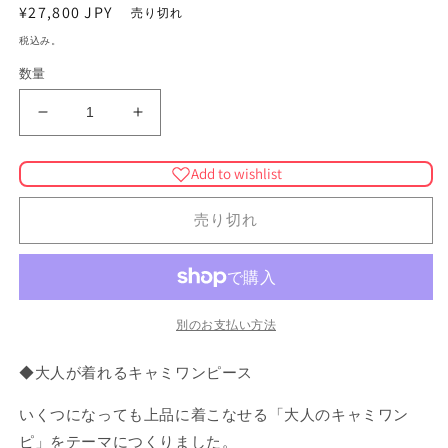
を
通
¥27,800 JPY
売り切れ
開
常
税込み。
く
価
数量
格
バ
バ
テ
テ
ィ
ィ
Add to wishlist
ッ
ッ
ク
ク
売り切れ
キ
キ
ャ
ャ
ミ
ミ
ワ
ワ
別のお支払い方法
ン
ン
ピ
ピ
◆大人が着れるキャミワンピース
ー
ー
ス
ス
いくつになっても上品に着こなせる「大人のキャミワン
（星
（星
ピ」をテーマにつくりました。