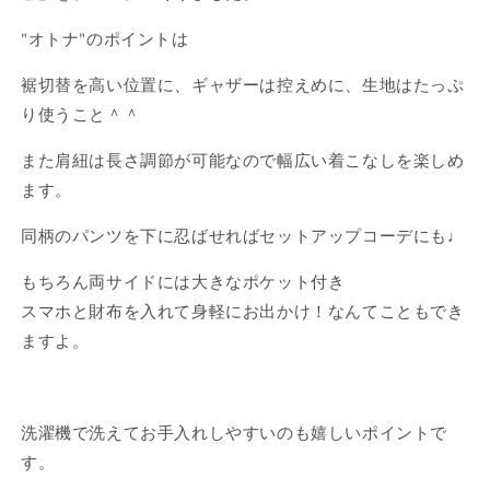
の
の
瞳
瞳
"オトナ"のポイントは
柄/
柄/
裾切替を高い位置に、ギャザーは控えめに、生地はたっぷ
箔
箔
り使うこと＾＾
入
入
り)
り)
また肩紐は長さ調節が可能なので幅広い着こなしを楽しめ
の
の
ます。
数
数
量
量
同柄のパンツを下に忍ばせればセットアップコーデにも♩
を
を
減
増
もちろん両サイドには大きなポケット付き
ら
や
スマホと財布を入れて身軽にお出かけ！なんてこともでき
す
す
ますよ。
洗濯機で洗えてお手入れしやすいのも嬉しいポイントで
す。