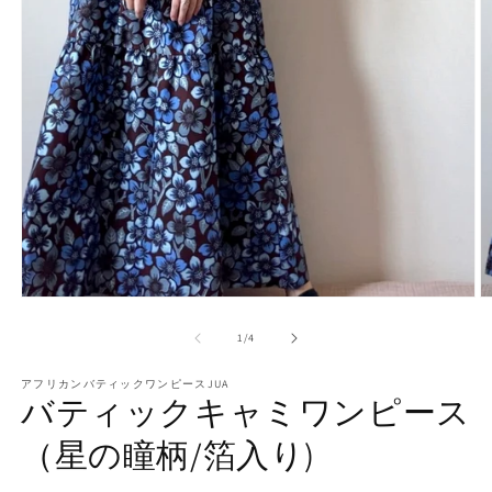
モ
ー
の
1
/
4
ダ
ル
で
アフリカンバティックワンピースJUA
バティックキャミワンピース
メ
デ
（星の瞳柄/箔入り)
ィ
ア
(1)
(2