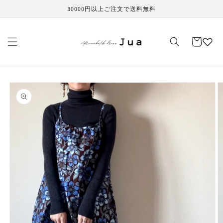
コンテ
30000円以上ご注文で送料無料
ンツに
進む
カ
ー
ト
商品情
報にス
キップ