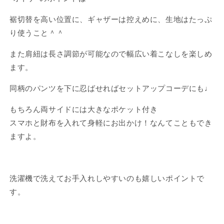
ス
ス
裾切替を高い位置に、ギャザーは控えめに、生地はたっぷ
テ
テ
り使うこと＾＾
ム
ム
柄）
柄）
また肩紐は長さ調節が可能なので幅広い着こなしを楽しめ
の
の
ます。
数
数
量
量
同柄のパンツを下に忍ばせればセットアップコーデにも♩
を
を
減
増
もちろん両サイドには大きなポケット付き
ら
や
スマホと財布を入れて身軽にお出かけ！なんてこともでき
す
す
ますよ。
洗濯機で洗えてお手入れしやすいのも嬉しいポイントで
す。