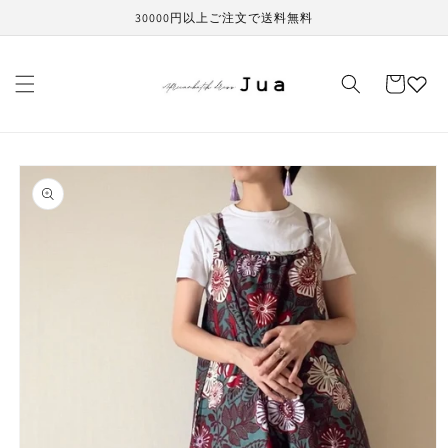
コンテ
30000円以上ご注文で送料無料
ンツに
進む
カ
ー
ト
商品情
報にス
キップ