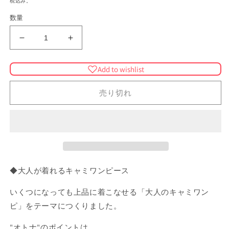
税込み。
を
価
開
数量
格
く
バ
バ
テ
テ
ィ
ィ
Add to wishlist
ッ
ッ
ク
ク
売り切れ
キ
キ
ャ
ャ
ミ
ミ
ワ
ワ
ン
ン
ピ
ピ
◆大人が着れるキャミワンピース
ー
ー
ス
ス
いくつになっても上品に着こなせる「大人のキャミワン
（レ
（レ
ピ」をテーマにつくりました。
ッ
ッ
ド
ド
"オトナ"のポイントは