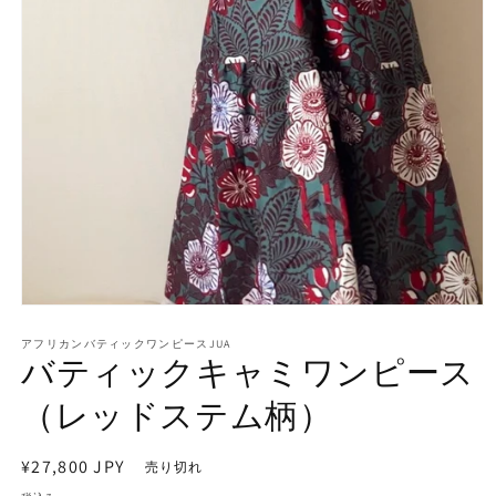
モ
ー
アフリカンバティックワンピースJUA
ダ
バティックキャミワンピース
ル
で
（レッドステム柄）
メ
デ
ィ
通
¥27,800 JPY
売り切れ
ア
常
(1)